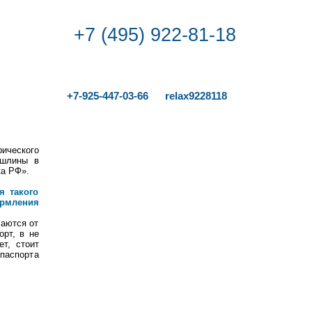
+7 (495) 922-81-18
+7-925-447-03-66 relax9228118
ического
ошлины в
а РФ».
я такого
рмления
чаются от
орт, в не
т, стоит
паспорта