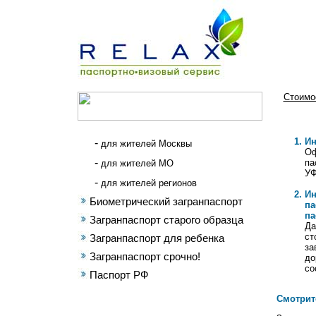
Стоимо
Ин
-
для жителей Москвы
Оф
-
па
для жителей МО
УФ
-
для жителей регионов
Ин
Биометрический загранпаспорт
п
па
Загранпаспорт старого образца
Да
ст
Загранпаспорт для ребенка
за
Загранпаспорт срочно!
до
со
Паспорт РФ
Смотрит