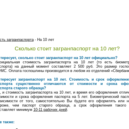
сть загранпаспорта
- На 10 лет
Сколько стоит загранпаспорт на 10 лет?
тересует, сколько стоит загранпаспорт на 10 лет официально?
ициальная стоимость загранпаспорта на 10 лет (то есть биометр
спорта) на данный момент составляет 2 500 руб. Это размер госп
МС. Оплата госпошлины производится в любом из отделений «Сбербанк
тересует загранпаспорт на 10 лет. Стоимость и срок оформлени
аспорта существенно отличаются от стоимости и срока офо
спорта старого образца?
, и стоимость загранпаспорта на 10 лет, и время его оформления отли
оимости и срока оформления паспорта на 5 лет. Биометрический пасп
висимости от того, самостоятельно Вы будете его оформлять или не
роже, чем паспорт старого образца, а срок оформления такого 
ставляет минимум
10-11 рабочих дней
.
е также: