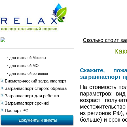
Сколько стоит з
Как
-
для жителей Москвы
-
для жителей МО
Скажите, пож
-
для жителей регионов
загранпаспорт 
Биометрический загранпаспорт
На стоимость пол
Загранпаспорт старого образца
параметров: вид
Загранпаспорт для ребенка
возраст получат
Загранпаспорт срочно!
местожительство
Паспорт РФ
из регионов РФ),
больше) и срок о