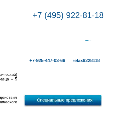
+7 (495) 922-81-18
+7-925-447-03-66 relax9228118
рический)
разца – 5
 действия
рического