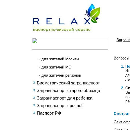
Загран
Вопросы 
-
для жителей Москвы
По
-
для жителей МО
Эт
-
де
для жителей регионов
ле
Биометрический загранпаспорт
Ск
Загранпаспорт старого образца
Вн
со
Загранпаспорт для ребенка
па
Загранпаспорт срочно!
Паспорт РФ
Смотрит
Сайт офо